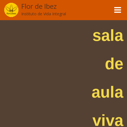
Flor de Ibez
Toggle
Instituto de Vida Integral
naviga
sala
de
aula
viva