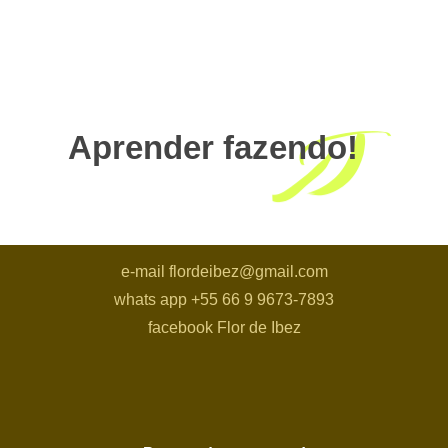
Aprender fazendo!
e-mail flordeibez@gmail.com
whats app +55 66 9 9673-7893
facebook Flor de Ibez